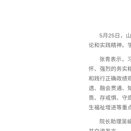
5月25日
论和实践精神。
张青表示，
怀、强烈的务实
和践行正确政绩
透、融会贯通、
畏、存戒惧、守
生福祉增进等重
院长助理吴