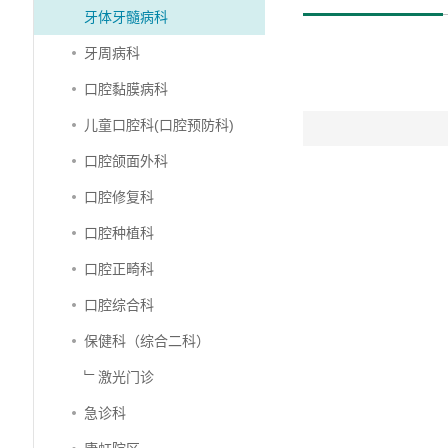
牙体牙髓病科
牙周病科
口腔黏膜病科
儿童口腔科(口腔预防科)
口腔颌面外科
口腔修复科
口腔种植科
口腔正畸科
口腔综合科
保健科（综合二科）
﹂激光门诊
急诊科