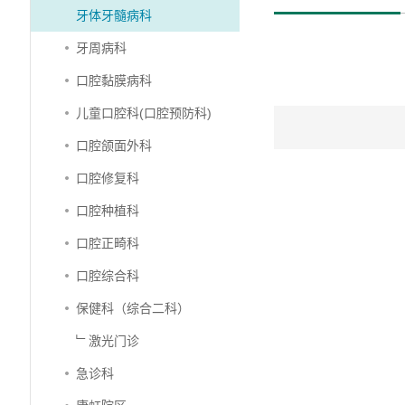
牙体牙髓病科
牙周病科
口腔黏膜病科
儿童口腔科(口腔预防科)
口腔颌面外科
口腔修复科
口腔种植科
口腔正畸科
口腔综合科
保健科（综合二科）
﹂激光门诊
急诊科