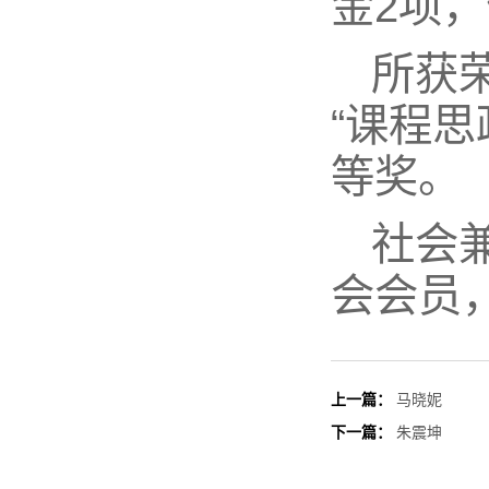
金2项
所获荣
“课程思
等奖。
社会
会会员
上一篇：
马晓妮
下一篇：
朱震坤