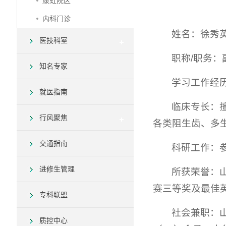
康虹院区
内科门诊
姓名：徐秀
医技科室
职称/职务：
知名专家
学习工作经历
就医指南
临床专长：
行风聚焦
各类阻生齿、多
交通指南
科研工作：
进修生管理
所获荣誉：
赛三等奖及最佳
专科联盟
社会兼职：
质控中心