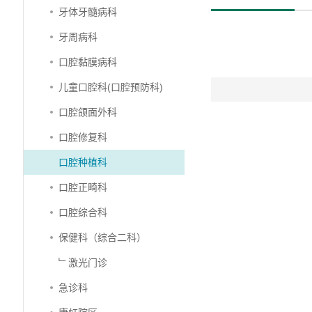
牙体牙髓病科
牙周病科
口腔黏膜病科
儿童口腔科(口腔预防科)
口腔颌面外科
口腔修复科
口腔种植科
口腔正畸科
口腔综合科
保健科（综合二科）
﹂激光门诊
急诊科