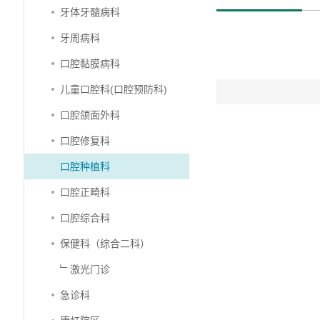
牙体牙髓病科
牙周病科
口腔黏膜病科
儿童口腔科(口腔预防科)
口腔颌面外科
口腔修复科
口腔种植科
口腔正畸科
口腔综合科
保健科（综合二科）
﹂激光门诊
急诊科