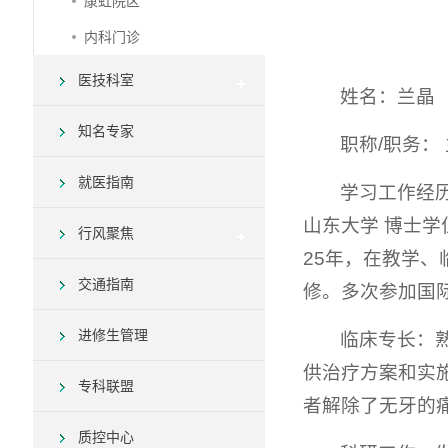
康虹院区
内科门诊
医技科室
姓名：兰晶
知名专家
职称/职务：
就医指南
学习工作经历：1
山东大学 博士学
行风聚焦
25年，在教学、
交通指南
修。多次参加国
进修生管理
临床专长：
供治疗方案和实
专科联盟
者解除了无牙的
质控中心