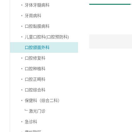
牙体牙髓病科
牙周病科
口腔黏膜病科
儿童口腔科(口腔预防科)
口腔颌面外科
口腔修复科
口腔种植科
口腔正畸科
口腔综合科
保健科（综合二科）
﹂激光门诊
急诊科