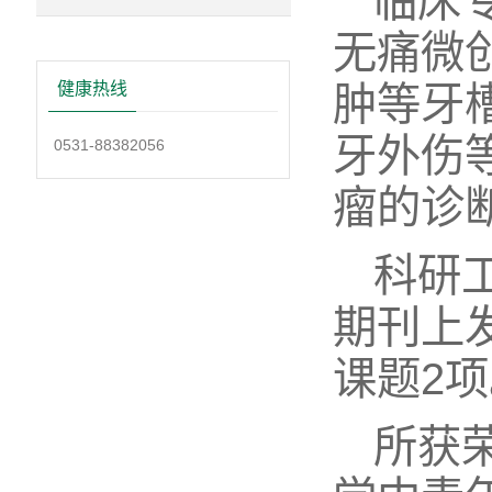
临床
无痛微
健康热线
肿等牙
牙外伤
0531-88382056
瘤的诊
科研
期刊上
课题2
所获荣