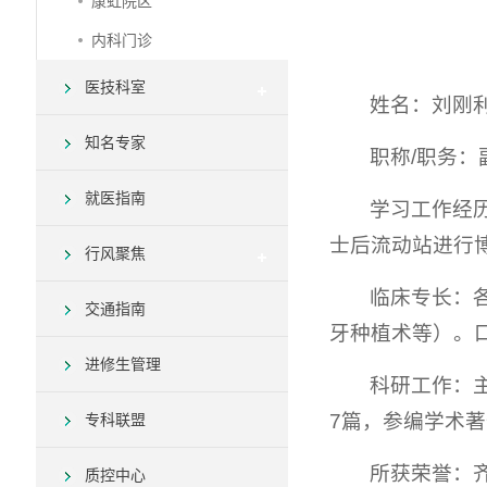
康虹院区
内科门诊
医技科室
姓名：刘刚
知名专家
职称/职务：
就医指南
学习工作经
士后流动站进行
行风聚焦
临床专长：
交通指南
牙种植术等）。
进修生管理
科研工作：主
7篇，参编学术著
专科联盟
所获荣誉：
质控中心