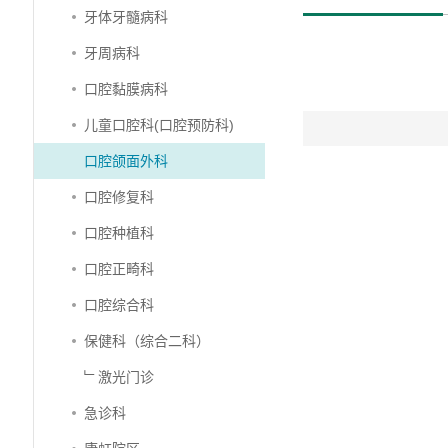
牙体牙髓病科
牙周病科
口腔黏膜病科
儿童口腔科(口腔预防科)
口腔颌面外科
口腔修复科
口腔种植科
口腔正畸科
口腔综合科
保健科（综合二科）
﹂激光门诊
急诊科