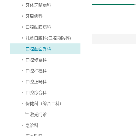
牙体牙髓病科
牙周病科
口腔黏膜病科
儿童口腔科(口腔预防科)
口腔颌面外科
口腔修复科
口腔种植科
口腔正畸科
口腔综合科
保健科（综合二科）
﹂激光门诊
急诊科