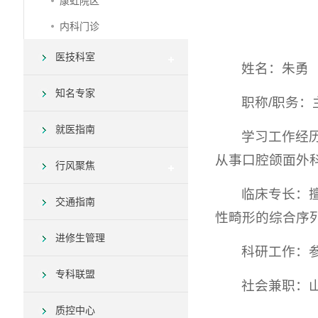
康虹院区
内科门诊
医技科室
姓名：朱勇
知名专家
职称/职务：
就医指南
学习工作经
从事口腔颌面外
行风聚焦
临床专长：
交通指南
性畸形的综合序
进修生管理
科研工作：参
专科联盟
社会兼职：
质控中心