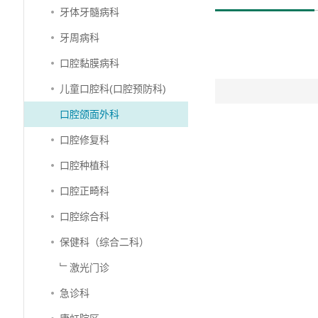
牙体牙髓病科
牙周病科
口腔黏膜病科
儿童口腔科(口腔预防科)
口腔颌面外科
口腔修复科
口腔种植科
口腔正畸科
口腔综合科
保健科（综合二科）
﹂激光门诊
急诊科