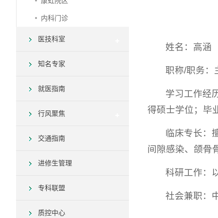
康虹院区
内科门诊
医技科室
姓名：高涵
知名专家
职称/职务：
就医指南
学习工作经历：
得硕士学位；毕
行风聚焦
临床专长：
交通指南
间隙感染、颌骨
进修生管理
科研工作：
专科联盟
社会兼职：
质控中心