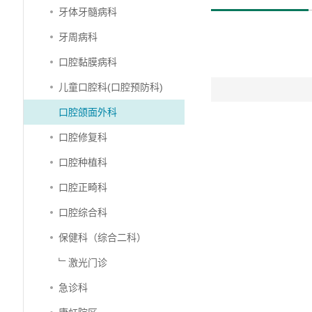
牙体牙髓病科
牙周病科
口腔黏膜病科
儿童口腔科(口腔预防科)
口腔颌面外科
口腔修复科
口腔种植科
口腔正畸科
口腔综合科
保健科（综合二科）
﹂激光门诊
急诊科