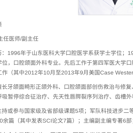
领
主任医师/副主任
：1996年于山东医科大学口腔医学系获学士学位；19
学位，口腔颌面外科专业。先后工作于第四军医大学口腔
其中2012年10月至2013年9月美国Case Western R
擅长牙颌面畸形正颌外科、口腔颌面部创伤救治与修复
呼吸暂停综合征治疗、先天性唇腭裂序列治疗、齿槽外
主持或参与国家级及省部级课题5项；军队科技进步二
0余篇（其中发表SCI论文7篇）；主编副主编专著6