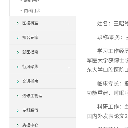
康虹院区
内科门诊
姓名：王昭
医技科室
职称/职务：
知名专家
学习工作经历
就医指南
军医大学获博士
行风聚焦
东大学口腔医院工作（
交通指南
临床专长：
功能重建、睡眠
进修生管理
科研工作：
专科联盟
国内外发表论文3
质控中心