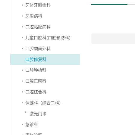
牙体牙髓病科
牙周病科
口腔黏膜病科
儿童口腔科(口腔预防科)
口腔颌面外科
口腔修复科
口腔种植科
口腔正畸科
口腔综合科
保健科（综合二科）
﹂激光门诊
急诊科