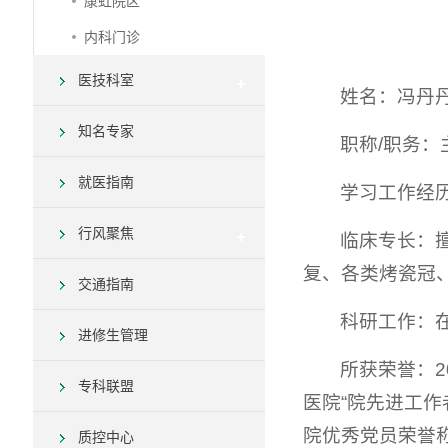
康虹院区
内科门诊
医技科室
姓名：冯丹
知名专家
职称/职务：
就医指南
学习工作经
行风聚焦
临床专长：
复、各类烤瓷冠
交通指南
科研工作：
进修生管理
所获荣誉：2
专科联盟
医院“院先进工作
院优秀党员荣誉称
质控中心