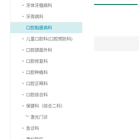
牙体牙髓病科
牙周病科
口腔黏膜病科
儿童口腔科(口腔预防科)
口腔颌面外科
口腔修复科
口腔种植科
口腔正畸科
口腔综合科
保健科（综合二科）
﹂激光门诊
急诊科