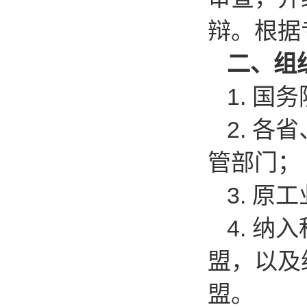
辩。根据
二、组
1.
国务
2.
各省
管部门；
3.
原工
4.
纳入
盟，以及
盟。