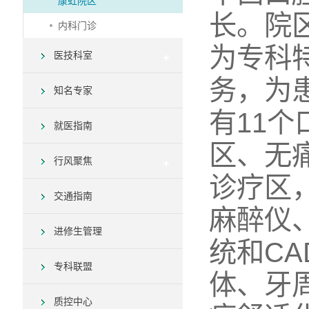
康虹院区
长。院
内科门诊
为专科
医技科室
务，为
知名专家
有11
就医指南
区、无
行风聚焦
诊疗区
交通指南
麻醉仪
进修生管理
统和C
专科联盟
体、牙
质控中心