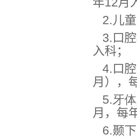
年
12
月
2.
儿童
3.
口腔
入科；
4.
口腔
月），
5.
牙体
月，每
6.颞