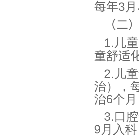
每年
3月
（二
1.
儿童
童舒适
2.
儿童
治），
治
6
个月
3.
口腔
9
月入科