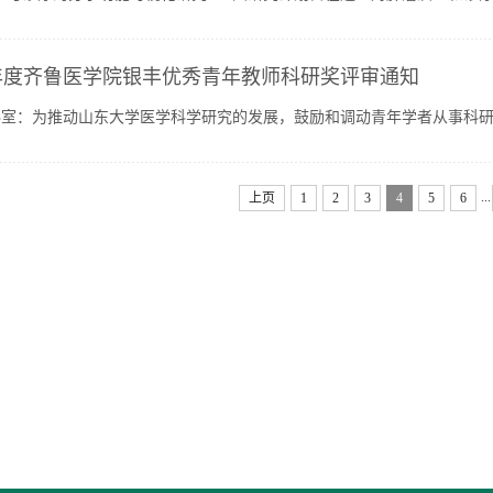
究计划的总体科学目标：揭示肿瘤演进过程的关键调控分子...
0年度齐鲁医学院银丰优秀青年教师科研奖评审通知
科室：为推动山东大学医学科学研究的发展，鼓励和调动青年学者从事科
研奖。现就2020年度银丰优秀青年教师科研奖评审的有关事项...
...
上页
1
2
3
4
5
6