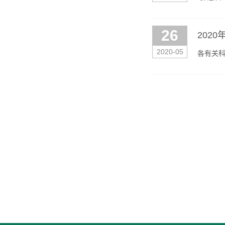
本重大研
26
202
2020-05
各有关
年教师科