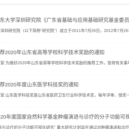
东大学深圳研究院《广东省基础与应用基础研究基金委员会关
深圳研究院（以下简称“研究院”）成立于2011年7月26日，2012年7月
学园，是山东大学在深圳成立的事业单位。科研合作与成果转化...
荐2020年山东省高等学校科学技术奖励的通知
室:为做好2020年山东省高等学校科学技术奖励的推荐工作，现将有关事
驻鲁高校的教学或科研人员。2. 成果完成人应是对推荐成果做...
荐2020年度山东医学科技奖的通知
科室:山东医学科技奖是山东省医药卫生行业科学技术奖，每年评审、授奖
会单位会员和个人会员，该奖项等同于原省卫生厅“山东省医药...
020年度国家自然科学基金肿瘤演进与诊疗的分子功能可视
进与诊疗的分子功能可视化研究” 重大研究计划旨在通过对肿瘤演进和诊