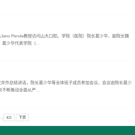
e Llano Perula教授访问山大口腔。学院（医院）院长葛少华、副院长魏
少华代表学院（...
议并作总结讲话，院长葛少华等全体班子成员参加会议，会议由院长葛少
断推动全面从严...
...
421
下页