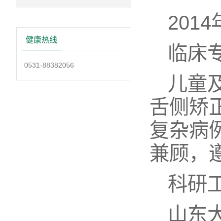
201
健康热线
临床
0531-88382056
儿童
舌侧矫
复杂病
兼顾，
科研
山东