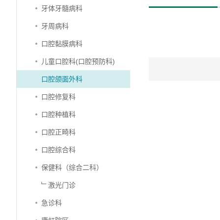
牙体牙髓病科
牙周病科
口腔黏膜病科
儿童口腔科(口腔预防科)
口腔颌面外科
口腔修复科
口腔种植科
口腔正畸科
口腔综合科
保健科（综合二科）
﹂激光门诊
急诊科