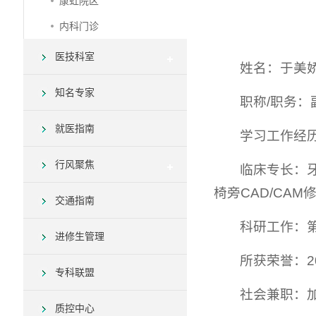
康虹院区
内科门诊
医技科室
姓名：于美
知名专家
职称/职务
就医指南
学习工作经历
行风聚焦
临床专长：
椅旁CAD/CA
交通指南
科研工作：第
进修生管理
所获荣誉：2
专科联盟
社会兼职：
质控中心