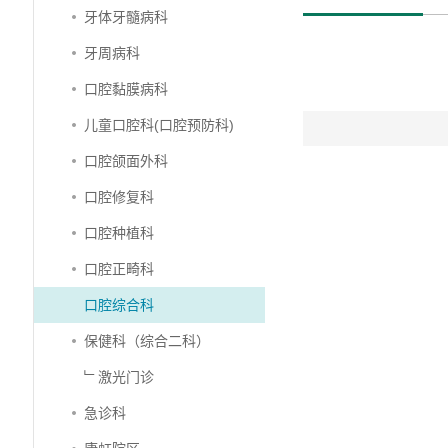
牙体牙髓病科
牙周病科
口腔黏膜病科
儿童口腔科(口腔预防科)
口腔颌面外科
口腔修复科
口腔种植科
口腔正畸科
口腔综合科
保健科（综合二科）
﹂激光门诊
急诊科