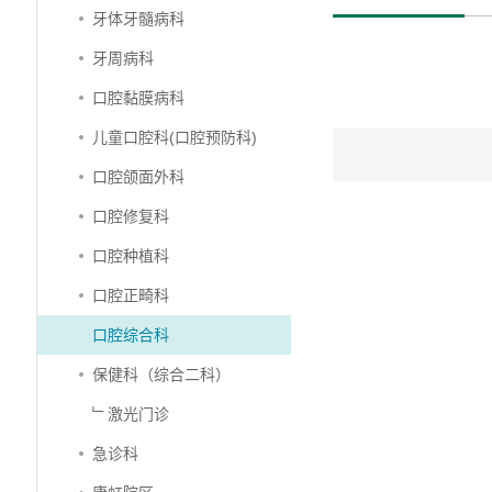
牙体牙髓病科
牙周病科
口腔黏膜病科
儿童口腔科(口腔预防科)
口腔颌面外科
口腔修复科
口腔种植科
口腔正畸科
口腔综合科
保健科（综合二科）
﹂激光门诊
急诊科