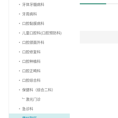
牙体牙髓病科
牙周病科
口腔黏膜病科
儿童口腔科(口腔预防科)
口腔颌面外科
口腔修复科
口腔种植科
口腔正畸科
口腔综合科
保健科（综合二科）
﹂激光门诊
急诊科