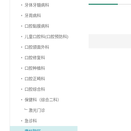
牙体牙髓病科
牙周病科
口腔黏膜病科
儿童口腔科(口腔预防科)
口腔颌面外科
口腔修复科
口腔种植科
口腔正畸科
口腔综合科
保健科（综合二科）
﹂激光门诊
急诊科