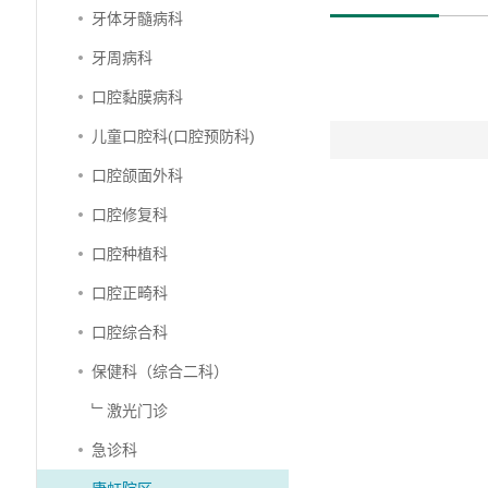
牙体牙髓病科
牙周病科
口腔黏膜病科
儿童口腔科(口腔预防科)
口腔颌面外科
口腔修复科
口腔种植科
口腔正畸科
口腔综合科
保健科（综合二科）
﹂激光门诊
急诊科