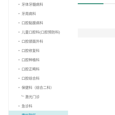
牙体牙髓病科
牙周病科
口腔黏膜病科
儿童口腔科(口腔预防科)
口腔颌面外科
口腔修复科
口腔种植科
口腔正畸科
口腔综合科
保健科（综合二科）
﹂激光门诊
急诊科