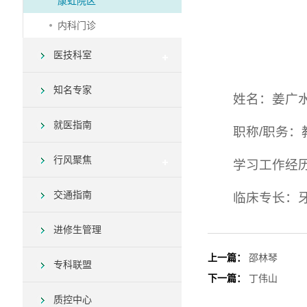
康虹院区
内科门诊
医技科室
知名专家
姓名：姜广
就医指南
职称/职务：
行风聚焦
学习工作经历
交通指南
临床专长：
进修生管理
上一篇：
邵林琴
专科联盟
下一篇：
丁伟山
质控中心