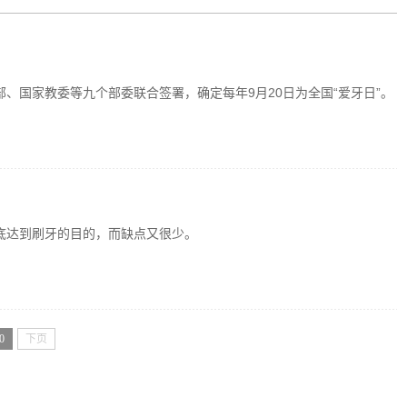
部、国家教委等九个部委联合签署，确定每年9月20日为全国“爱牙日”。
底达到刷牙的目的，而缺点又很少。
0
下页