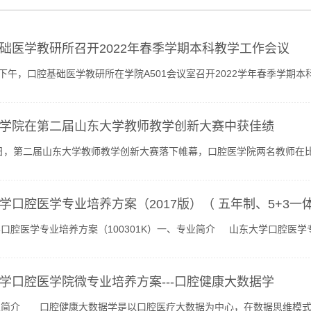
础医学教研所召开2022年春季学期本科教学工作会议
日下午，口腔基础医学教研所在学院A501会议室召开2022学年春季学
议伊始，李敏启就上学期的教学工作做了简要总结，他指出，在疫...
学院在第二届山东大学教师教学创新大赛中获佳绩
4日，第二届山东大学教师教学创新大赛落下帷幕，口腔医学院两名教师
各学院推荐多名教师参加。比赛包括第一阶段网络评审和第二阶...
学口腔医学专业培养方案（2017版）（ 五年制、5+3一
口腔医学专业培养方案（100301K）一、专业简介 山东大学口腔医学
后授予口腔医学学士学位。 ● 师资力量：学院汇聚了一批以...
学口腔医学院微专业培养方案---口腔健康大数据学
业简介 口腔健康大数据学是以口腔医疗大数据为中心，在数据思维模式