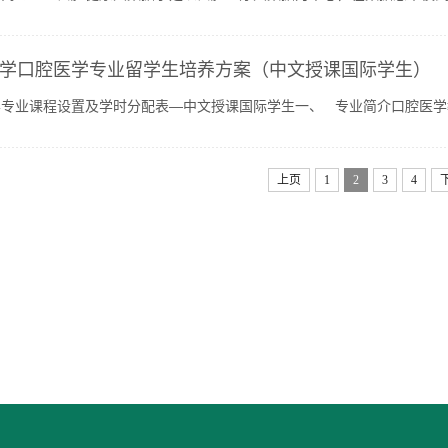
疗实际问题的一门新兴交叉学科。如同其他各行各业，医学...
学口腔医学专业留学生培养方案（中文授课国际学生）
专业课程设置及学时分配表—中文授课国际学生一、 专业简介口腔医学教
口腔系正式建立，2000年更名为山东大学口腔医学院，附属口腔...
上页
1
2
3
4