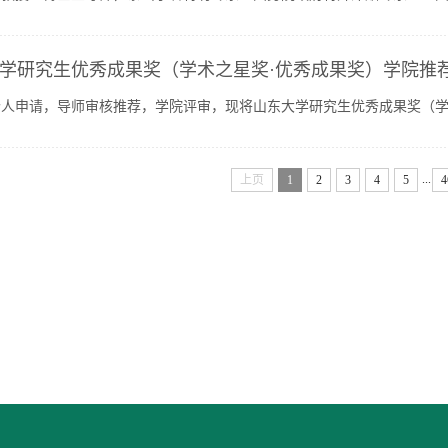
教学成果特等奖，主编国内首部口腔医学思政融合教材，主持...
学研究生优秀成果奖（学术之星奖·优秀成果奖）学院推
个人申请，导师审核推荐，学院评审，现将山东大学研究生优秀成果奖（学
6年5月9日——2026年5月12日电话：0531—88382971邮箱：kqjiaox...
...
上页
1
2
3
4
5
4