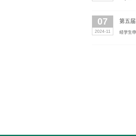
日——20
07
第五届
2024-11
经学生申
示联