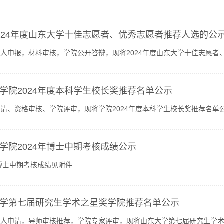
024年度山东大学十佳志愿者、优秀志愿者推荐人选的公
人申报，材料审核，学院公开答辩，现将2024年度山东大学十佳志愿
愿者：黄璐 王珉 吕奕童 张爱博 谷年瑞 李政阳 周琳公示时间...
学院2024年度本科学生校长奖推荐名单公示
请、资格审核、学院评审，现将学院2024年度本科学生校长奖推荐名单公
：82970学生工作办公室 2024年11月19
学院2024年博士中期考核成绩公示
年博士中期考核成绩见附件
学第七届研究生学术之星奖学院推荐名单公示
人申请，导师审核推荐，学院专家评审，现将山东大学第七届研究生学术之