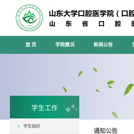
首 页
学院概况
新闻公告
学生工作
学生组织
通知公告