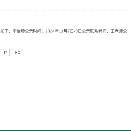
：李怡璇公示时间：2024年11月7日-9日公示联系老师：王老师公
.
17
下页