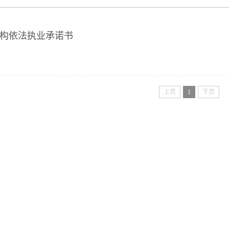
构依法执业承诺书
上页
1
下页