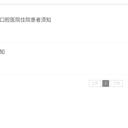
口腔医院住院患者须知
知
上页
1
下页