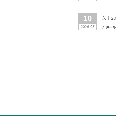
级评定”
10
关于2
2026-03
为进一
班主任。