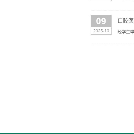
梅朝哲、
09
口腔医
2025-10
经学生申
日--20