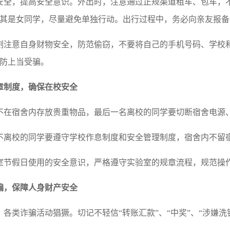
安全，提高安全意识。外出时，注意通过正规渠道租车、包车，
其是女同学，尽量避免单独行动。出行过程中，务必向亲友报备
刻注意自身财物安全，防范偷窃，不要将自己的手机号码、学校
防上当受骗。
章制度，确保在校安全
不在宿舍内存放贵重物品，最后一名离校的同学要切断宿舍电源
不离校的同学要遵守学校作息制度和安全管理制度，宿舍内不留
室节假日使用的安全意识，严格遵守实验室的规章流程，规范操
骗，保障人身财产安全
各类诈骗活动猖獗。切记不轻信“转账汇款”、“中奖”、“涉嫌洗钱