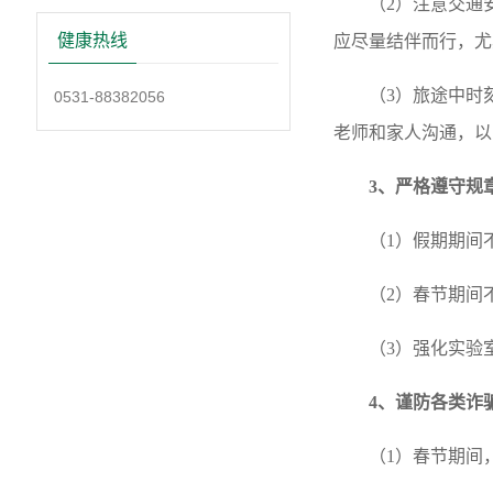
（
2
）注意交通
健康热线
应尽量结伴而行，尤
（
3
）旅途中时
0531-88382056
老师和家人沟通，以
3
、严格遵守规
（
1
）假期期间
（
2
）春节期间
（
3
）强化实验
4
、谨防各类诈
（
1
）春节期间，