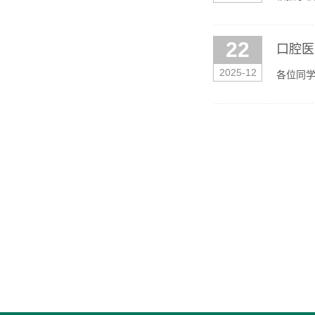
作在口腔
22
口腔医
2025-12
各位同学
具体事宜