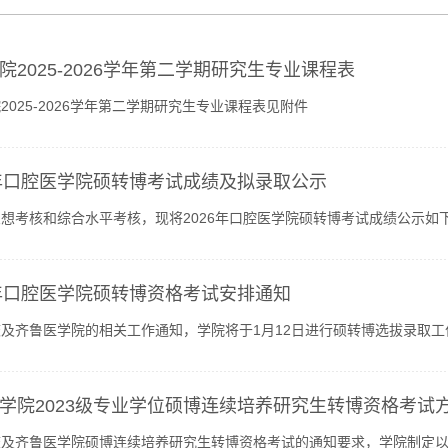
院2025-2026学年第二学期研究生专业课程表
2025-2026学年第二学期研究生专业课程表见附件
6年口腔医学院硕转博考试成绩及拟录取公示
想考核和综合水平考核，现将2026年口腔医学院硕转博考试成绩公示如下（见
88382971邮箱：kqjiaoxueban@163.com地址：山东大学口腔医学院教学办.
6年口腔医学院硕转博资格考试安排通知
及齐鲁医学院的相关工作通知，学院将于1月12日进行硕转博选拔录取
核。考核时间考核地点考核内容1月12日8:00C507会议室面试1月...
学院2023级专业学位硕博连续培养研究生转博资格考试
校及齐鲁医学院硕博连续培养研究生转博资格考试的通知要求，学院制定