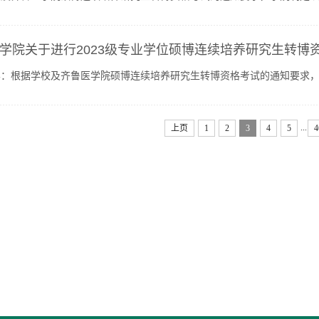
医学院硕博连续培养研究生转博资格考试工作领导小组的领导...
学院关于进行2023级专业学位硕博连续培养研究生转博
：根据学校及齐鲁医学院硕博连续培养研究生转博资格考试的通知要求，
通知如下：一、招生导师团队及招生计划招生专业研究方向招生...
...
上页
1
2
3
4
5
4