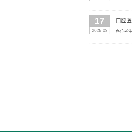
邀出席，
17
口腔医
2025-09
各位考生
体复试考